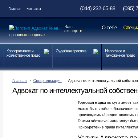
(044) 232-65-88
(095) 
Главная
Контакты
Ваш
О себе
Специ
эксперт в
правовых вопросах
Корпоративное и
Судебная практика
Налоговое и
хозяйственное право
Таможенное право
Главная
Специализация
Адвокат по интеллектуальной собстве
Адвокат по интеллектуальной собствен
Торговая марка
по сути имеет так
может быть любое обозначение и
производимых/предоставляемых о
Такими обозначениями могут быть
Приобретение права интеллектуа
Услуги Адвоката по