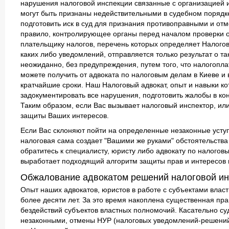
нарушения налоговой инспекции связанные с организацией и 
могут быть признаны недействительными в судебном порядк
подготовить иск в суд для признания противоправными и от
правило, контролирующее органы перед началом проверки о
плательщику налогов, перечень которых определяет Налогов
каких либо уведомлений, отправляется только результат о т
неожиданно, без предупреждения, путем того, что налогопла
можете получить от адвоката по налоговым делам в Киеве и
кратчайшие сроки. Наш Налоговый адвокат, опыт и навыки ко
задокументировать все нарушения, подготовить жалобы в ко
Таким образом, если Вас вызывает налоговый инспектор, или
защиты Ваших интересов.
Если Вас склоняют пойти на определенные незаконные уступки
налоговая сама создает "Вашими же руками" обстоятельств
обратитесь к специалисту, юристу либо адвокату по налогов
выработает подходящий алгоритм защиты прав и интересов 
Обжалование адвокатом решений налоговой ин
Опыт наших адвокатов, юристов в работе с субъектами власт
более десяти лет. За это время накоплена существенная п
бездействий субъектов властных полномочий. Касательно су
незаконными, отмены НУР (налоговых уведомлений-решений)