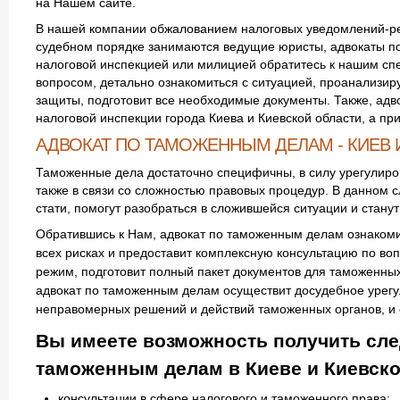
на Нашем сайте.
В нашей компании обжалованием налоговых уведомлений-ре
судебном порядке занимаются ведущие юристы, адвокаты по
налоговой инспекцией или милицией обратитесь к нашим сп
вопросом, детально ознакомиться с ситуацией, проанализир
защиты, подготовит все необходимые документы. Также, ад
налоговой инспекции города Киева и Киевской области, а пр
АДВОКАТ ПО ТАМОЖЕННЫМ ДЕЛАМ - КИЕВ 
Таможенные дела достаточно специфичны, в силу урегулир
также в связи со сложностью правовых процедур. В данном с
стати, помогут разобраться в сложившейся ситуации и стану
Обратившись к Нам, адвокат по таможенным делам
ознакоми
всех рисках и предоставит комплексную консультацию по в
режим, подготовит полный пакет документов для таможенных
адвокат по таможенным делам осуществит досудебное урегу
неправомерных решений и действий таможенных органов, и о
Вы имеете возможность получить сле
таможенным делам в Киеве и Киевско
консультации в сфере налогового и таможенного права;