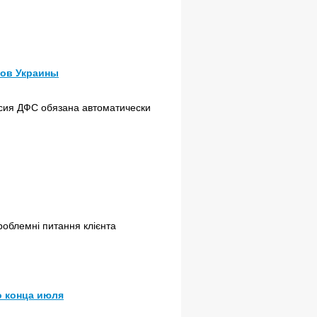
сов Украины
сия ДФС обязана автоматически
роблемні питання клієнта
о конца июля