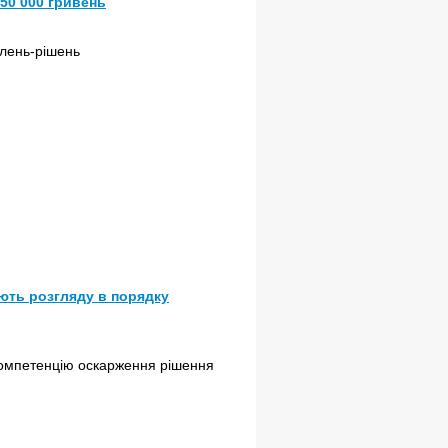
50 000 гривень
млень-рішень
ають розгляду в порядку
 компетенцію оскарження рішення