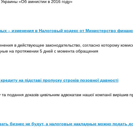
он Украины «Об амнистии в 2016 году»
ых – изменения в Налоговый кодекс от Министерство финан
нения в действующее законодательство, согласно которому комис
дные на протяжении 5 дней с момента обращения
 кредиту на підставі пропуску строків позовної давності
 та подання доказів цивільним адвокатам нашої компанії вирішив п
вать бизнес не будут, а налоговые накладные можно подать д