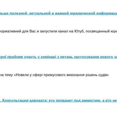
льше полезной, актуальной и важной юридической информаци
ормативней для Вас и запустили канал на Ютуб, посвященный юр
pel прийняв участь у семінарі з питань застосування нового 
 на тему «Новели у сфері примусового виконання рішень судів»
е. Консультация адвоката: кто попадает под амнистию, а кто н