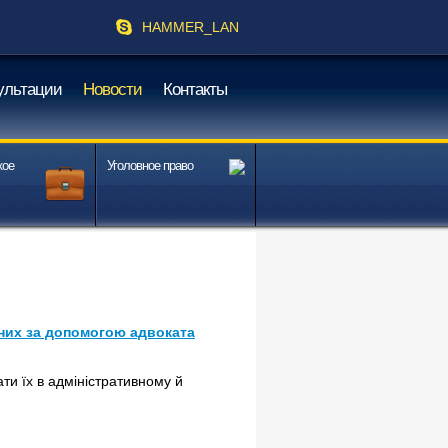
HAMMER_LAN
ультации
Новости
Контакты
кое
Уголовное право
дних за допомогою адвоката
ти їх в адміністративному й