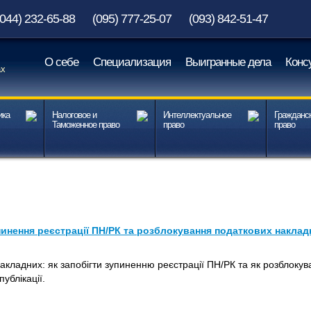
(044) 232-65-88
(095) 777-25-07
(093) 842-51-47
О себе
Специализация
Выигранные дела
Конс
ах
ика
Налоговое и
Интеллектуальное
Гражданс
Таможенное право
право
право
пинення реєстрації ПН/РК та розблокування податкових накла
кладних: як запобігти зупиненню реєстрації ПН/РК та як розблокува
ублікації.