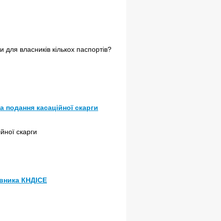
и для власників кількох паспортів?
а подання касаційної скарги
йної скарги
івника КНДІСЕ