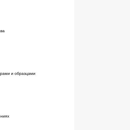
ава
мерами и образцами
ениях