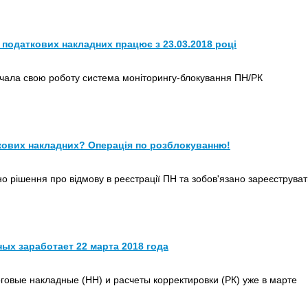
податкових накладних працює з 23.03.2018 році
очала свою роботу система моніторингу-блокування ПН/РК
кових накладних? Операція по розблокуванню!
о рішення про відмову в реєстрації ПН та зобов'язано зареєструват
ых заработает 22 марта 2018 года
говые накладные (НН) и расчеты корректировки (РК) уже в марте