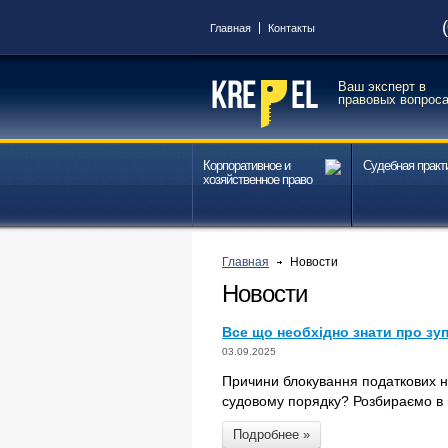
Главная
Контакты
Ваш эксперт в
правовых вопрос
Корпоративное и
Судебная практ
хозяйственное право
Главная
Новости
Новости
Все що необхідно знати про зу
03.09.2025
Причини блокування податкових на
судовому порядку? Розбираємо в п
Подробнее »