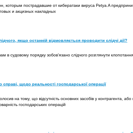
акон, которым пострадавшие от кибератаки вируса Petya.A предпри
говых и акцизных накладных
лідчого, якщо останній відмовляється проводити слідчі дії?
ам в судовому порядку зобов'язано слідчого розглянути клопотання
по справі, щодо реальності господарської операції
олосив на тому, що відсутність основних засобів у контрагента, або 
оварність господарських операцій