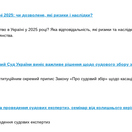
і 2025: чи дозволене, які ризики і наслідки?
о в Україні у 2025 році? Яка відповідальність, які ризики та наслідк
янства.
ний Суд України виніс важливе рішення щодо судового збору з
ституційним окремий припис Закону «Про судовий збір» щодо касаці
та проведення судових експертиз, семінар від колишнього кер
едення судових експертиз