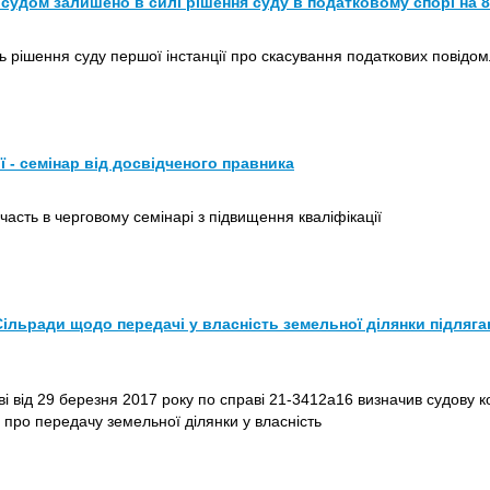
судом залишено в силі рішення суду в податковому спорі на 8
 рішення суду першої інстанції про скасування податкових повідо
ї - семінар від досвідченого правника
асть в черговому семінарі з підвищення кваліфікації
Сільради щодо передачі у власність земельної ділянки підляг
і від 29 березня 2017 року по справі 21-3412а16 визначив судову
про передачу земельної ділянки у власність