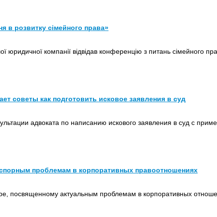
ня в розвитку сімейного права»
ої юридичної компанії відвідав конференцію з питань сімейного пр
дает советы как подготовить исковое заявления в суд
нсультации адвоката по написанию искового заявления в суд с при
о спорным проблемам в корпоративных правоотношениях
аре, посвященному актуальным проблемам в корпоративных отнош