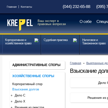
(044) 232-65-88
(095) 
Главная
Контакты
Ваш эксперт в
О себе
Специ
правовых вопросах
Корпоративное и
Судебная практика
Налоговое и
хозяйственное право
Таможенное право
Главная
Выигранные де
АДМИНИСТРАТИВНЫЕ СПОРЫ
Взыскание дол
ХОЗЯЙСТВЕННЫЕ СПОРЫ
Дело 
Корпоративный спор
Взыскание долгов
Дело С
Решения из 
Дело Х
Решения из реестра