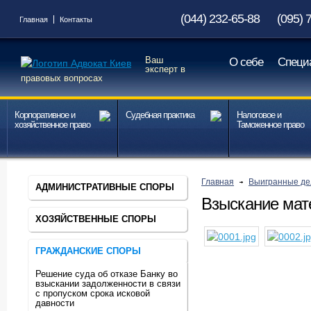
(044) 232-65-88
(095) 
Главная
Контакты
Ваш
О себе
Специ
эксперт в
правовых вопросах
Корпоративное и
Судебная практика
Налоговое и
хозяйственное право
Таможенное право
Главная
Выигранные де
АДМИНИСТРАТИВНЫЕ СПОРЫ
Взыскание мат
ХОЗЯЙСТВЕННЫЕ СПОРЫ
ГРАЖДАНСКИЕ СПОРЫ
Решение суда об отказе Банку во
взыскании задолженности в связи
с пропуском срока исковой
давности